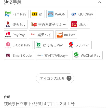
決済手段
FamiPay
iD
WAON
QUICPay
楽天Edy
交通系電子マネー
d払い
PayPay
楽天ペイ
au PAY
J-Coin Pay
ゆうちょPay
メルペイ
Smart Code
支付宝/Alipay+
WeChat Pay
help
アイコンの説明
住所
茨城県日立市中成沢町４丁目１２番１号