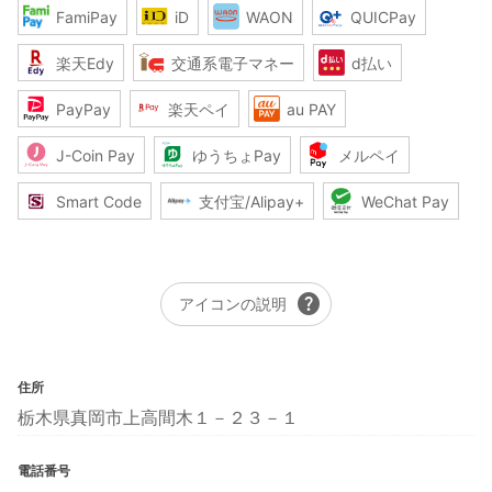
FamiPay
iD
WAON
QUICPay
楽天Edy
交通系電子マネー
d払い
PayPay
楽天ペイ
au PAY
J-Coin Pay
ゆうちょPay
メルペイ
Smart Code
支付宝/Alipay+
WeChat Pay
help
アイコンの説明
住所
栃木県真岡市上高間木１－２３－１
電話番号