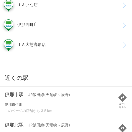
ＪＡいな店
伊那西町店
ＪＡ大芝高原店
近くの駅
伊那市駅
JR飯田線(天竜峡～辰野)
伊那市伊那
ルート
を見る
このページの店舗から 3.5 km
伊那北駅
JR飯田線(天竜峡～辰野)