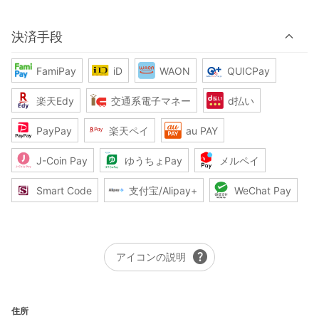
決済手段
FamiPay
iD
WAON
QUICPay
楽天Edy
交通系電子マネー
d払い
PayPay
楽天ペイ
au PAY
J-Coin Pay
ゆうちょPay
メルペイ
Smart Code
支付宝/Alipay+
WeChat Pay
help
アイコンの説明
住所