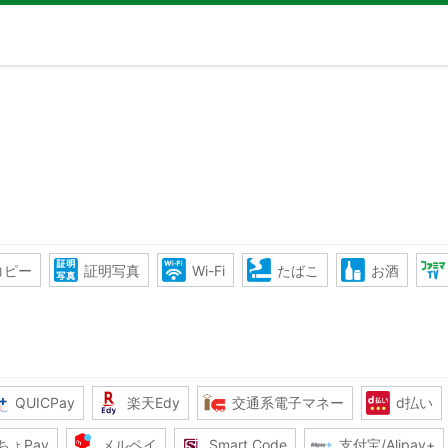
コピー
証明写真
Wi-Fi
たばこ
お酒
QUICPay
楽天Edy
交通系電子マネー
d払い
ちょPay
メルペイ
Smart Code
支付宝/Alipay+