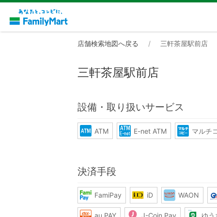
店舗検索地図へ戻る
三軒茶屋駅前店
三軒茶屋駅前店
設備・取り扱いサービス
ATM
E-net ATM
マルチ
決済手段
FamiPay
iD
WAON
au PAY
J-Coin Pay
ゆう