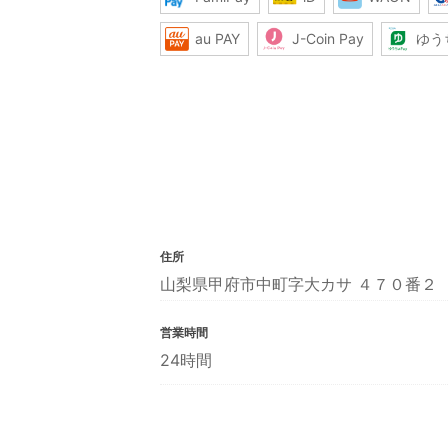
au PAY
J-Coin Pay
ゆう
住所
山梨県甲府市中町字大カサ ４７０番２
営業時間
24時間