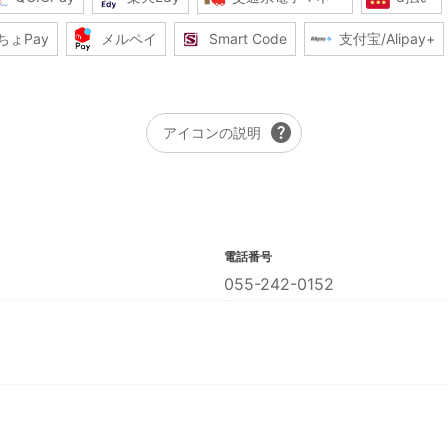
ちょPay
メルペイ
Smart Code
支付宝/Alipay+
help
アイコンの説明
電話番号
055-242-0152