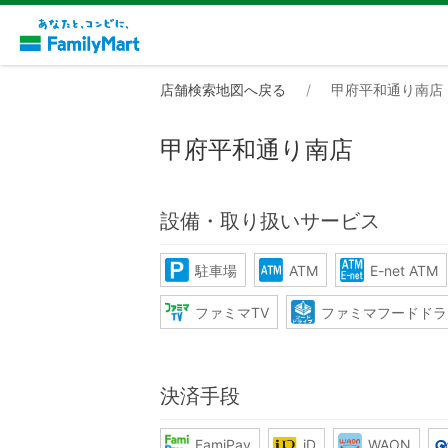
店舗検索地図へ戻る
甲府平和通り南店
甲府平和通り南店
設備・取り扱いサービス
駐車場
ATM
E-net ATM
ファミマTV
ファミマフードドラ
決済手段
FamiPay
iD
WAON