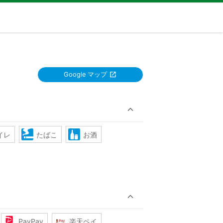
Google マップ
イレ
たばこ
お酒
PayPay
楽天ペイ