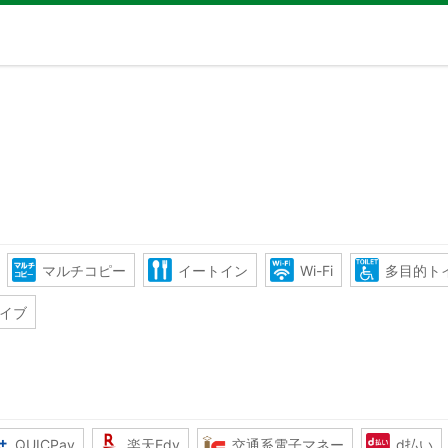
マルチコピー
イートイン
Wi-Fi
多目的ト
イブ
QUICPay
楽天Edy
交通系電子マネー
d払い