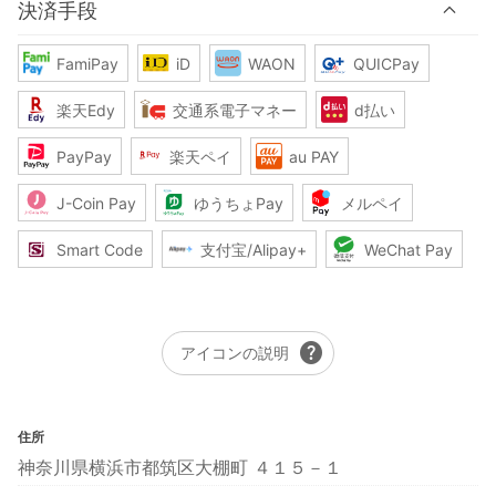
決済手段
FamiPay
iD
WAON
QUICPay
楽天Edy
交通系電子マネー
d払い
PayPay
楽天ペイ
au PAY
J-Coin Pay
ゆうちょPay
メルペイ
Smart Code
支付宝/Alipay+
WeChat Pay
help
アイコンの説明
住所
神奈川県横浜市都筑区大棚町 ４１５－１