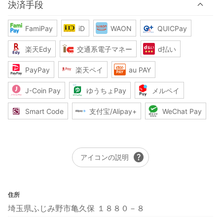
決済手段
FamiPay
iD
WAON
QUICPay
楽天Edy
交通系電子マネー
d払い
PayPay
楽天ペイ
au PAY
J-Coin Pay
ゆうちょPay
メルペイ
Smart Code
支付宝/Alipay+
WeChat Pay
help
アイコンの説明
住所
埼玉県ふじみ野市亀久保 １８８０－８