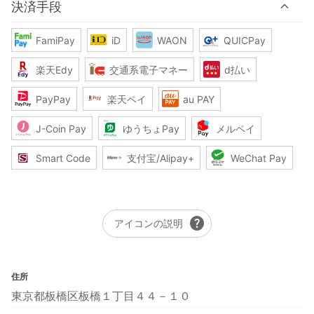
決済手段
FamiPay
iD
WAON
QUICPay
楽天Edy
交通系電子マネー
d払い
PayPay
楽天ペイ
au PAY
J-Coin Pay
ゆうちょPay
メルペイ
Smart Code
支付宝/Alipay+
WeChat Pay
help
アイコンの説明
住所
東京都板橋区板橋１丁目４４－１０