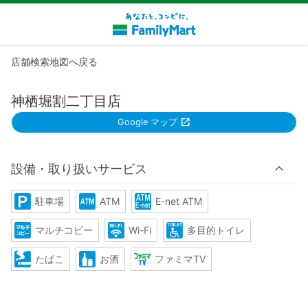
店舗検索地図へ戻る
神栖堀割二丁目店
Google マップ
設備・取り扱いサービス
駐車場
ATM
E-net ATM
マルチコピー
Wi-Fi
多目的トイレ
たばこ
お酒
ファミマTV