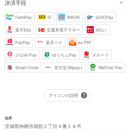
決済手段
FamiPay
iD
WAON
QUICPay
楽天Edy
交通系電子マネー
d払い
PayPay
楽天ペイ
au PAY
J-Coin Pay
ゆうちょPay
メルペイ
Smart Code
支付宝/Alipay+
WeChat Pay
help
アイコンの説明
住所
茨城県神栖市堀割２丁目４番１８号