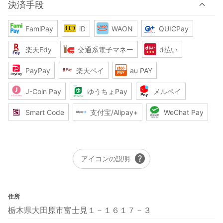
決済手段
FamiPay
iD
WAON
QUICPay
楽天Edy
交通系電子マネー
d払い
PayPay
楽天ペイ
au PAY
J-Coin Pay
ゆうちょPay
メルペイ
Smart Code
支付宝/Alipay+
WeChat Pay
help
アイコンの説明
住所
栃木県大田原市富士見１－１６１７－３