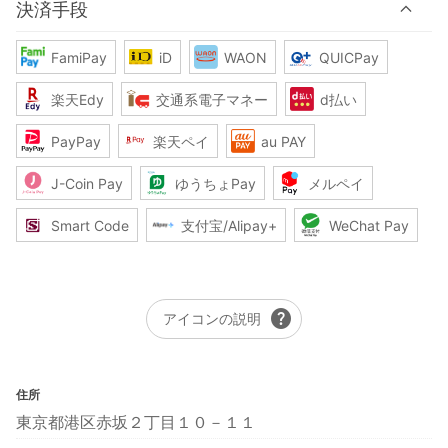
決済手段
FamiPay
iD
WAON
QUICPay
楽天Edy
交通系電子マネー
d払い
PayPay
楽天ペイ
au PAY
J-Coin Pay
ゆうちょPay
メルペイ
Smart Code
支付宝/Alipay+
WeChat Pay
help
アイコンの説明
住所
東京都港区赤坂２丁目１０－１１