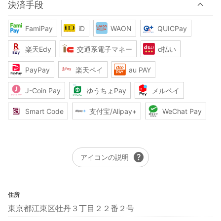
決済手段
FamiPay
iD
WAON
QUICPay
楽天Edy
交通系電子マネー
d払い
PayPay
楽天ペイ
au PAY
J-Coin Pay
ゆうちょPay
メルペイ
Smart Code
支付宝/Alipay+
WeChat Pay
help
アイコンの説明
住所
東京都江東区牡丹３丁目２２番２号