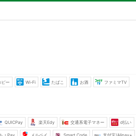
コピー
Wi-Fi
たばこ
お酒
ファミマTV
QUICPay
楽天Edy
交通系電子マネー
d払い
ちょPay
メルペイ
Smart Code
支付宝/Alipay+