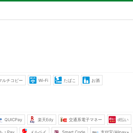
マルチコピー
Wi-Fi
たばこ
お酒
QUICPay
楽天Edy
交通系電子マネー
d払い
ちょPay
メルペイ
Smart Code
支付宝/Alipay+