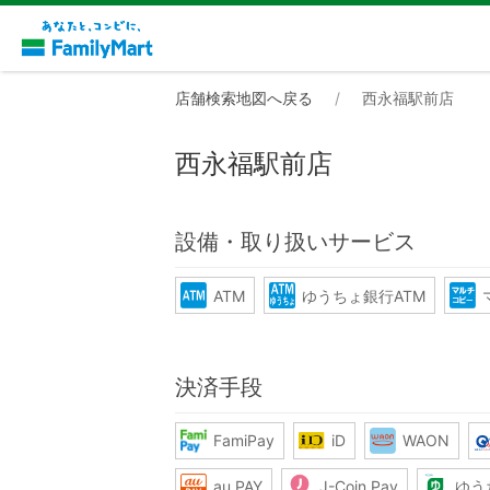
店舗検索地図へ戻る
西永福駅前店
西永福駅前店
設備・取り扱いサービス
ATM
ゆうちょ銀行ATM
決済手段
FamiPay
iD
WAON
au PAY
J-Coin Pay
ゆう