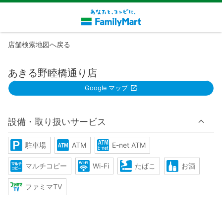
店舗検索地図へ戻る
あきる野睦橋通り店
Google マップ
設備・取り扱いサービス
駐車場
ATM
E-net ATM
マルチコピー
Wi-Fi
たばこ
お酒
ファミマTV