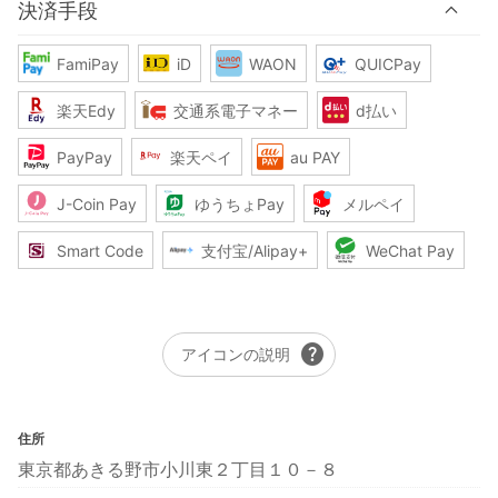
決済手段
FamiPay
iD
WAON
QUICPay
楽天Edy
交通系電子マネー
d払い
PayPay
楽天ペイ
au PAY
J-Coin Pay
ゆうちょPay
メルペイ
Smart Code
支付宝/Alipay+
WeChat Pay
help
アイコンの説明
住所
東京都あきる野市小川東２丁目１０－８