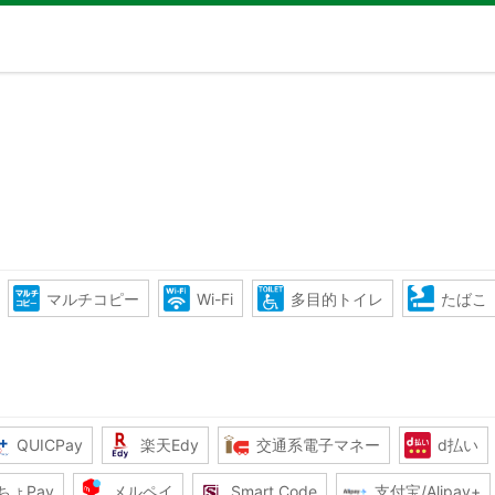
マルチコピー
Wi-Fi
多目的トイレ
たばこ
QUICPay
楽天Edy
交通系電子マネー
d払い
ちょPay
メルペイ
Smart Code
支付宝/Alipay+