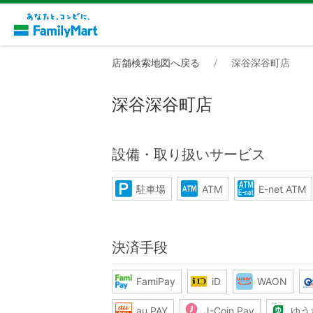
店舗検索地図へ戻る
深谷深谷町店
深谷深谷町店
設備・取り扱いサービス
駐車場
ATM
E-net ATM
決済手段
FamiPay
iD
WAON
au PAY
J-Coin Pay
ゆう