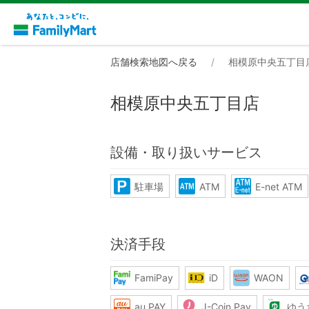
店舗検索地図へ戻る
相模原中央五丁目
相模原中央五丁目店
設備・取り扱いサービス
駐車場
ATM
E-net ATM
決済手段
FamiPay
iD
WAON
au PAY
J-Coin Pay
ゆう