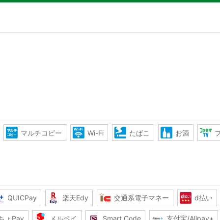
マルチコピー
Wi-Fi
たばこ
お酒
QUICPay
楽天Edy
交通系電子マネー
d払い
ちょPay
メルペイ
Smart Code
支付宝/Alipay+