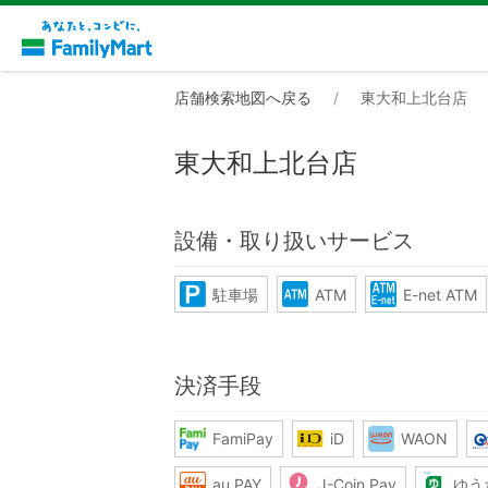
店舗検索地図へ戻る
東大和上北台店
東大和上北台店
設備・取り扱いサービス
駐車場
ATM
E-net ATM
決済手段
FamiPay
iD
WAON
au PAY
J-Coin Pay
ゆう