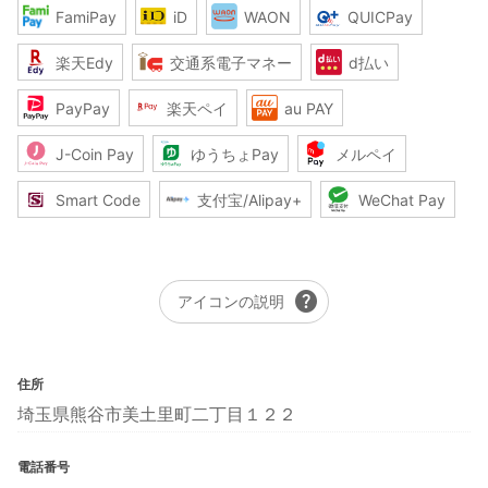
FamiPay
iD
WAON
QUICPay
楽天Edy
交通系電子マネー
d払い
PayPay
楽天ペイ
au PAY
J-Coin Pay
ゆうちょPay
メルペイ
Smart Code
支付宝/Alipay+
WeChat Pay
help
アイコンの説明
住所
埼玉県熊谷市美土里町二丁目１２２
電話番号