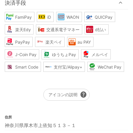
決済手段
FamiPay
iD
WAON
QUICPay
楽天Edy
交通系電子マネー
d払い
PayPay
楽天ペイ
au PAY
J-Coin Pay
ゆうちょPay
メルペイ
Smart Code
支付宝/Alipay+
WeChat Pay
help
アイコンの説明
住所
神奈川県厚木市上依知５１３－１