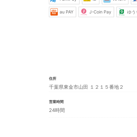
au PAY
J-Coin Pay
ゆう
住所
千葉県東金市山田 １２１５番地２
営業時間
24時間