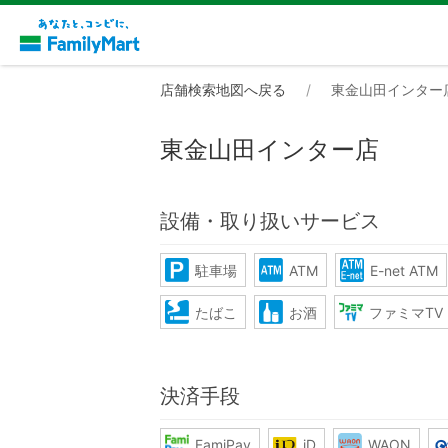
店舗検索地図へ戻る
東金山田インター
東金山田インター店
設備・取り扱いサービス
駐車場
ATM
E-net ATM
たばこ
お酒
ファミマTV
決済手段
FamiPay
iD
WAON