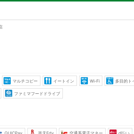
店
マルチコピー
イートイン
Wi-Fi
多目的ト
ファミマフードドライブ
QUICPay
楽天Edy
交通系電子マネー
d払い