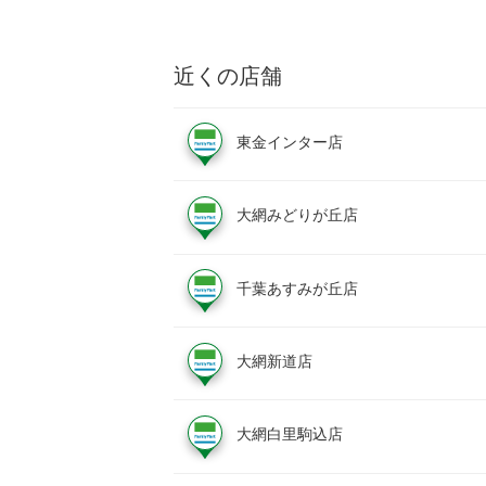
近くの店舗
東金インター店
大網みどりが丘店
千葉あすみが丘店
大網新道店
大網白里駒込店