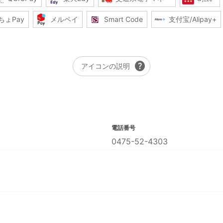
ちょPay
メルペイ
Smart Code
支付宝/Alipay+
help
アイコンの説明
電話番号
0475-52-4303