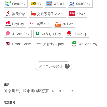
FamiPay
iD
WAON
QUICPay
楽天Edy
交通系電子マネー
d払い
PayPay
楽天ペイ
au PAY
J-Coin Pay
ゆうちょPay
メルペイ
Smart Code
支付宝/Alipay+
WeChat Pay
help
アイコンの説明
住所
神奈川県川崎市川崎区渡田 ４－１２－８
電話番号