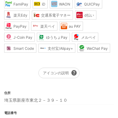
FamiPay
iD
WAON
QUICPay
楽天Edy
交通系電子マネー
d払い
PayPay
楽天ペイ
au PAY
J-Coin Pay
ゆうちょPay
メルペイ
Smart Code
支付宝/Alipay+
WeChat Pay
help
アイコンの説明
住所
埼玉県新座市東北２－３９－１０
電話番号