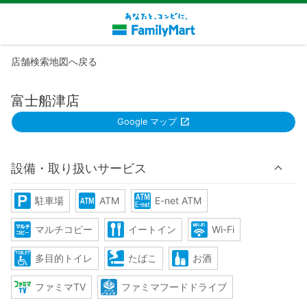
店舗検索地図へ戻る
富士船津店
Google マップ
設備・取り扱いサービス
駐車場
ATM
E-net ATM
マルチコピー
イートイン
Wi-Fi
多目的トイレ
たばこ
お酒
ファミマTV
ファミマフードドライブ