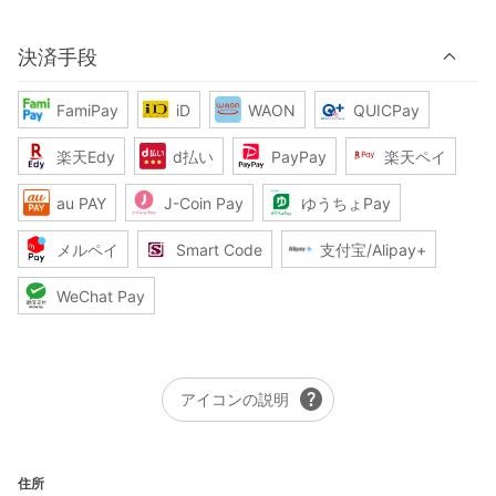
決済手段
FamiPay
iD
WAON
QUICPay
楽天Edy
d払い
PayPay
楽天ペイ
au PAY
J-Coin Pay
ゆうちょPay
メルペイ
Smart Code
支付宝/Alipay+
WeChat Pay
help
アイコンの説明
住所