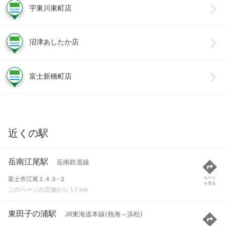
宇東川東町店
沼津あしたか店
富士新橋町店
近くの駅
岳南江尾駅
岳南鉄道線
富士市江尾１４３-２
ルート
を見る
このページの店舗から 1.7 km
東田子の浦駅
JR東海道本線(熱海～浜松)