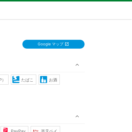
Google マップ
OP）
たばこ
お酒
PayPay
楽天ペイ