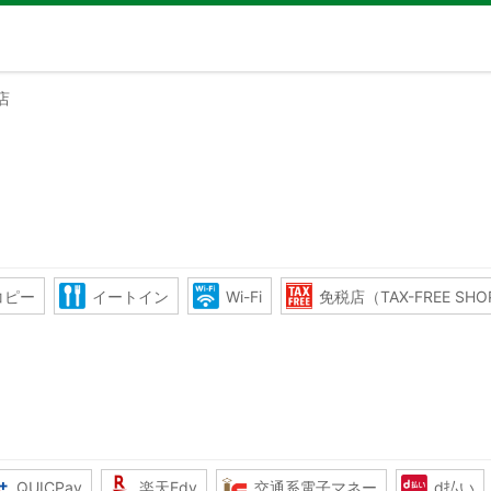
店
コピー
イートイン
Wi-Fi
免税店（TAX-FREE SH
QUICPay
楽天Edy
交通系電子マネー
d払い