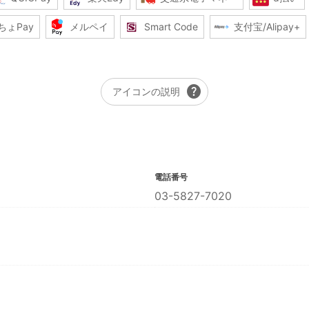
ちょPay
メルペイ
Smart Code
支付宝/Alipay+
help
アイコンの説明
電話番号
03-5827-7020