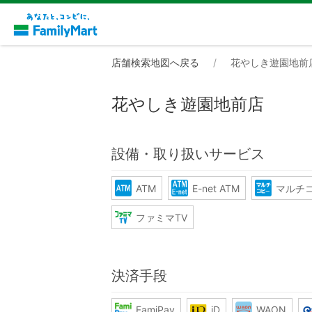
店舗検索地図へ戻る
花やしき遊園地前
花やしき遊園地前店
設備・取り扱いサービス
ATM
E-net ATM
マルチ
ファミマTV
決済手段
FamiPay
iD
WAON