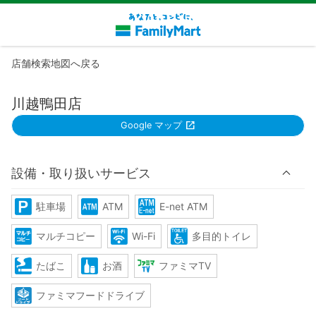
店舗検索地図へ戻る
川越鴨田店
Google マップ
設備・取り扱いサービス
駐車場
ATM
E-net ATM
マルチコピー
Wi-Fi
多目的トイレ
たばこ
お酒
ファミマTV
ファミマフードドライブ