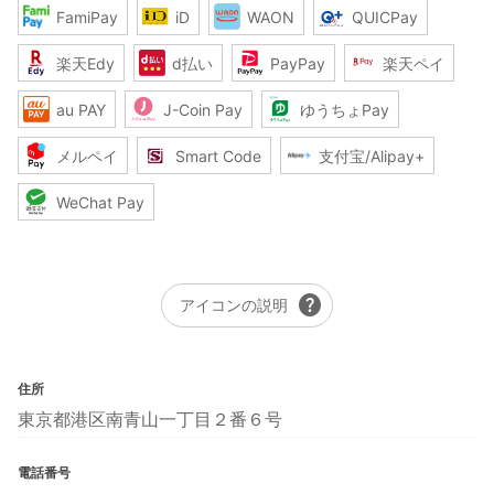
FamiPay
iD
WAON
QUICPay
楽天Edy
d払い
PayPay
楽天ペイ
au PAY
J-Coin Pay
ゆうちょPay
メルペイ
Smart Code
支付宝/Alipay+
WeChat Pay
help
アイコンの説明
住所
東京都港区南青山一丁目２番６号
電話番号