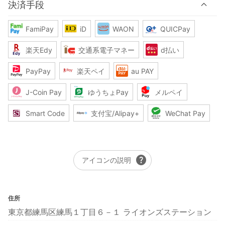
決済手段
FamiPay
iD
WAON
QUICPay
楽天Edy
交通系電子マネー
d払い
PayPay
楽天ペイ
au PAY
J-Coin Pay
ゆうちょPay
メルペイ
Smart Code
支付宝/Alipay+
WeChat Pay
help
アイコンの説明
住所
東京都練馬区練馬１丁目６－１ ライオンズステーション