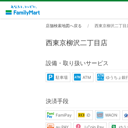
店舗検索地図へ戻る
西東京柳沢二丁目
西東京柳沢二丁目店
設備・取り扱いサービス
駐車場
ATM
ゆうちょ銀行
決済手段
FamiPay
iD
WAON
au PAY
J-Coin Pay
ゆう