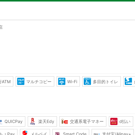
店
ATM
マルチコピー
Wi-Fi
多目的トイレ
QUICPay
楽天Edy
交通系電子マネー
d払い
ちょPay
メルペイ
Smart Code
支付宝/Alipay+