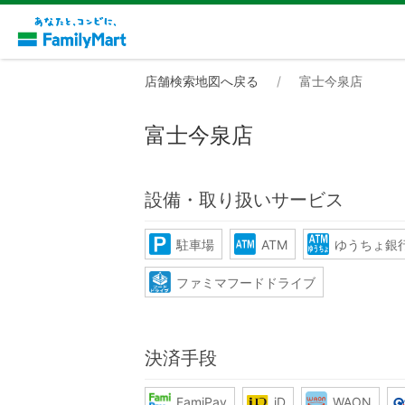
店舗検索地図へ戻る
富士今泉店
富士今泉店
設備・取り扱いサービス
駐車場
ATM
ゆうちょ銀行
ファミマフードドライブ
決済手段
FamiPay
iD
WAON