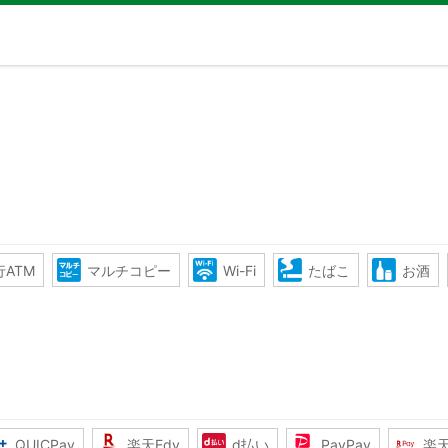
ATM
マルチコピー
Wi-Fi
たばこ
お酒
QUICPay
楽天Edy
d払い
PayPay
楽