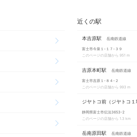
近くの駅
本吉原駅
岳南鉄道線
富士市今泉１-１７-３９
このページの店舗から 951 m
吉原本町駅
岳南鉄道線
富士市吉原１-８４-２
このページの店舗から 993 m
ジヤトコ前（ジヤトコ１
静岡県富士市伝法3653-2
このページの店舗から 1.3 km
岳南原田駅
岳南鉄道線