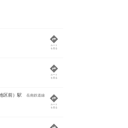
ルート
を見る
ルート
を見る
地区前）駅
岳南鉄道線
ルート
を見る