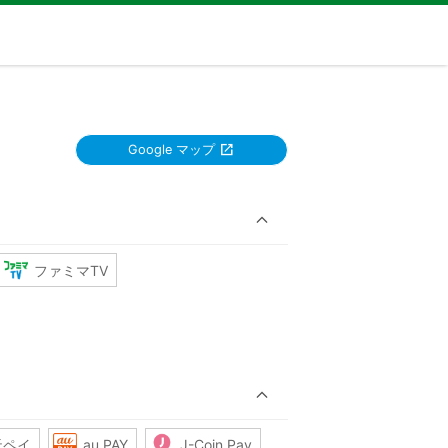
Google マップ
ファミマTV
天ペイ
au PAY
J-Coin Pay