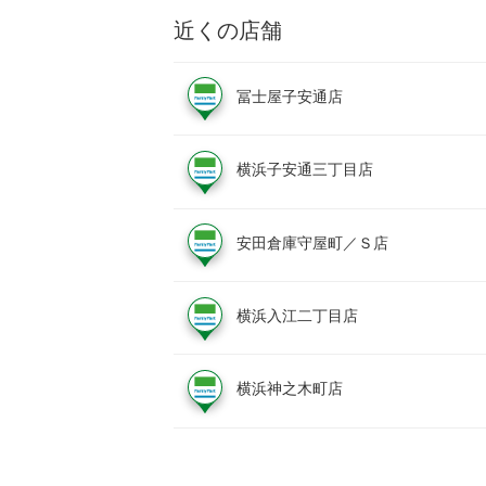
近くの店舗
冨士屋子安通店
横浜子安通三丁目店
安田倉庫守屋町／Ｓ店
横浜入江二丁目店
横浜神之木町店