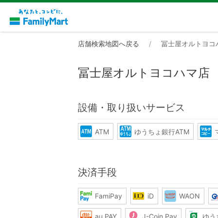
店舗検索地図へ戻る
冨士屋オルトヨコ
冨士屋オルトヨコハマ店
設備・取り扱いサービス
ATM
ゆうちょ銀行ATM
決済手段
FamiPay
iD
WAON
au PAY
J-Coin Pay
ゆう