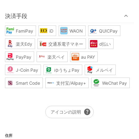
決済手段
FamiPay
iD
WAON
QUICPay
楽天Edy
交通系電子マネー
d払い
PayPay
楽天ペイ
au PAY
J-Coin Pay
ゆうちょPay
メルペイ
Smart Code
支付宝/Alipay+
WeChat Pay
help
アイコンの説明
住所