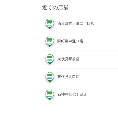
近くの店舗
西東京富士町二丁目店
関町庚申通り店
東伏見駅前店
東伏見北口店
石神井台七丁目店