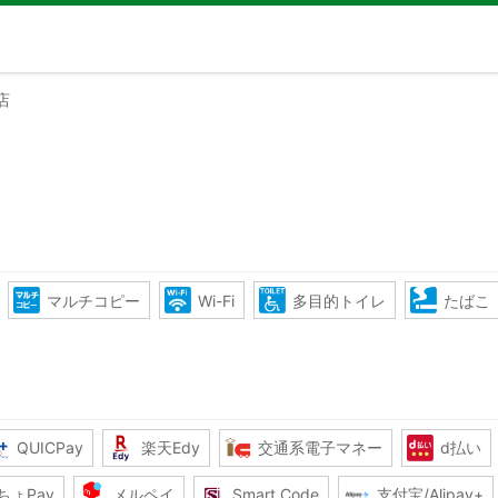
店
マルチコピー
Wi-Fi
多目的トイレ
たばこ
QUICPay
楽天Edy
交通系電子マネー
d払い
ちょPay
メルペイ
Smart Code
支付宝/Alipay+