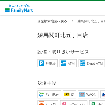
店舗検索地図へ戻る
練馬関町北五丁目
練馬関町北五丁目店
設備・取り扱いサービス
駐車場
ATM
E-net ATM
決済手段
FamiPay
iD
WAON
au PAY
J-Coin Pay
ゆう