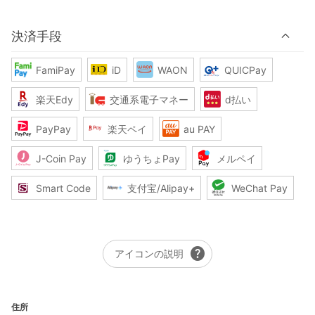
決済手段
FamiPay
iD
WAON
QUICPay
楽天Edy
交通系電子マネー
d払い
PayPay
楽天ペイ
au PAY
J-Coin Pay
ゆうちょPay
メルペイ
Smart Code
支付宝/Alipay+
WeChat Pay
help
アイコンの説明
住所