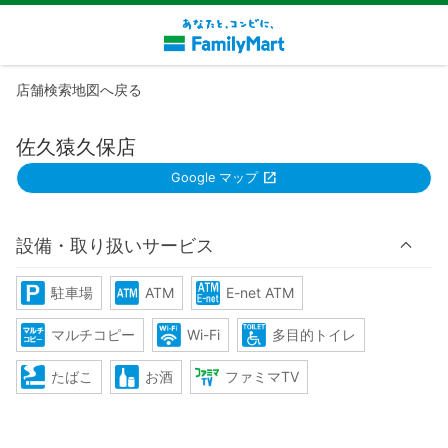
店舗検索地図へ戻る
佐久猿久保店
Google マップ
設備・取り扱いサービス
駐車場
ATM
E-net ATM
マルチコピー
Wi-Fi
多目的トイレ
たばこ
お酒
ファミマTV