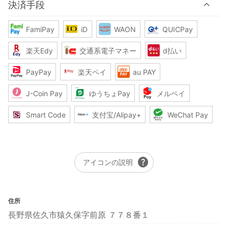
決済手段
FamiPay
iD
WAON
QUICPay
楽天Edy
交通系電子マネー
d払い
PayPay
楽天ペイ
au PAY
J-Coin Pay
ゆうちょPay
メルペイ
Smart Code
支付宝/Alipay+
WeChat Pay
help
アイコンの説明
住所
長野県佐久市猿久保字前原 ７７８番１