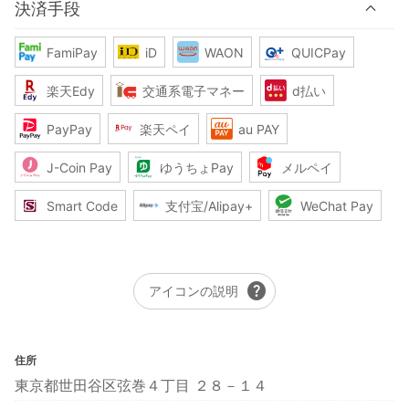
決済手段
FamiPay
iD
WAON
QUICPay
楽天Edy
交通系電子マネー
d払い
PayPay
楽天ペイ
au PAY
J-Coin Pay
ゆうちょPay
メルペイ
Smart Code
支付宝/Alipay+
WeChat Pay
help
アイコンの説明
住所
東京都世田谷区弦巻４丁目 ２８－１４