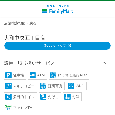
店舗検索地図へ戻る
大和中央五丁目店
Google マップ
設備・取り扱いサービス
駐車場
ATM
ゆうちょ銀行ATM
マルチコピー
証明写真
Wi-Fi
多目的トイレ
たばこ
お酒
ファミマTV