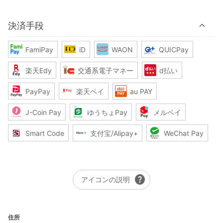
決済手段
FamiPay
iD
WAON
QUICPay
楽天Edy
交通系電子マネー
d払い
PayPay
楽天ペイ
au PAY
J-Coin Pay
ゆうちょPay
メルペイ
Smart Code
支付宝/Alipay+
WeChat Pay
help
アイコンの説明
住所