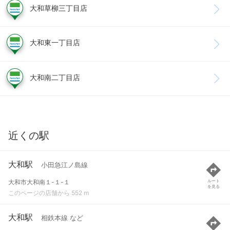
大和草柳三丁目店
大和東一丁目店
大和南二丁目店
近くの駅
大和駅
小田急江ノ島線
大和市大和南１-１-１
ルート
を見る
このページの店舗から 552 m
大和駅
相鉄本線 など