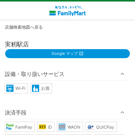
店舗検索地図へ戻る
実籾駅店
Google マップ
設備・取り扱いサービス
Wi-Fi
お酒
決済手段
FamiPay
iD
WAON
QUICPay