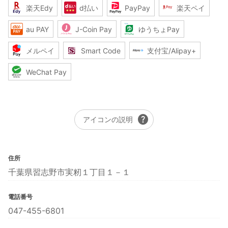
楽天Edy
d払い
PayPay
楽天ペイ
au PAY
J-Coin Pay
ゆうちょPay
メルペイ
Smart Code
支付宝/Alipay+
WeChat Pay
help
アイコンの説明
住所
千葉県習志野市実籾１丁目１－１
電話番号
047-455-6801