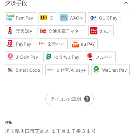
決済手段
FamiPay
iD
WAON
QUICPay
楽天Edy
交通系電子マネー
d払い
PayPay
楽天ペイ
au PAY
J-Coin Pay
ゆうちょPay
メルペイ
Smart Code
支付宝/Alipay+
WeChat Pay
help
アイコンの説明
住所
埼玉県川口市芝高木 １丁目１７番３１号