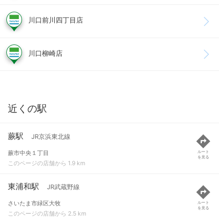
川口前川四丁目店
川口柳崎店
近くの駅
蕨駅
JR京浜東北線
蕨市中央１丁目
ルート
を見る
このページの店舗から 1.9 km
東浦和駅
JR武蔵野線
さいたま市緑区大牧
ルート
を見る
このページの店舗から 2.5 km