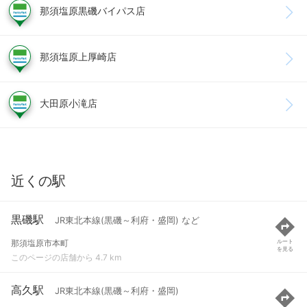
那須塩原黒磯バイパス店
那須塩原上厚崎店
大田原小滝店
近くの駅
黒磯駅
JR東北本線(黒磯～利府・盛岡) など
那須塩原市本町
ルート
を見る
このページの店舗から 4.7 km
高久駅
JR東北本線(黒磯～利府・盛岡)