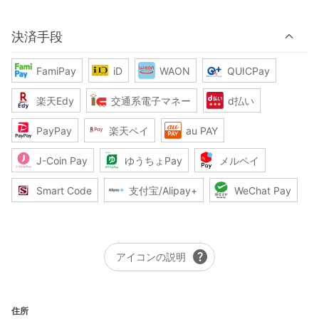
決済手段
FamiPay
iD
WAON
QUICPay
楽天Edy
交通系電子マネー
d払い
PayPay
楽天ペイ
au PAY
J-Coin Pay
ゆうちょPay
メルペイ
Smart Code
支付宝/Alipay+
WeChat Pay
help
アイコンの説明
住所