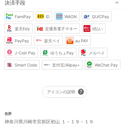
決済手段
FamiPay
iD
WAON
QUICPay
楽天Edy
交通系電子マネー
d払い
PayPay
楽天ペイ
au PAY
J-Coin Pay
ゆうちょPay
メルペイ
Smart Code
支付宝/Alipay+
WeChat Pay
help
アイコンの説明
住所
神奈川県川崎市宮前区初山 １－１９－１９