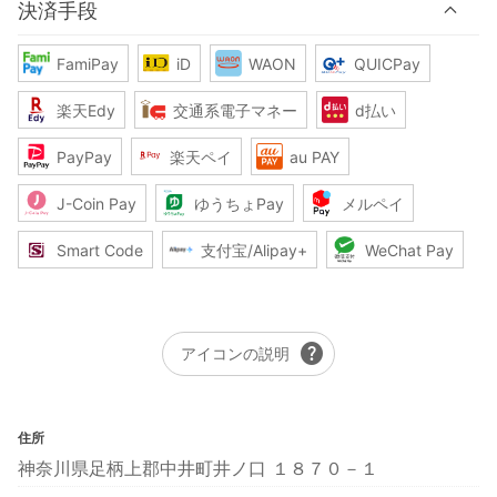
決済手段
FamiPay
iD
WAON
QUICPay
楽天Edy
交通系電子マネー
d払い
PayPay
楽天ペイ
au PAY
J-Coin Pay
ゆうちょPay
メルペイ
Smart Code
支付宝/Alipay+
WeChat Pay
help
アイコンの説明
住所
神奈川県足柄上郡中井町井ノ口 １８７０－１