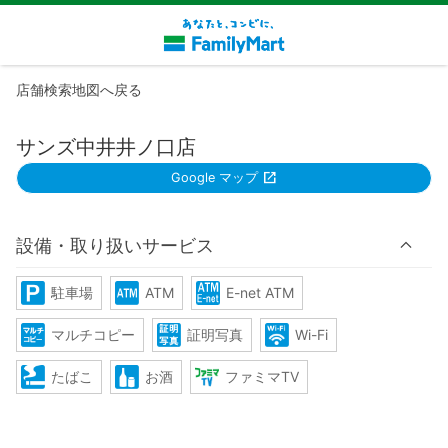
店舗検索地図へ戻る
サンズ中井井ノ口店
Google マップ
設備・取り扱いサービス
駐車場
ATM
E-net ATM
マルチコピー
証明写真
Wi-Fi
たばこ
お酒
ファミマTV