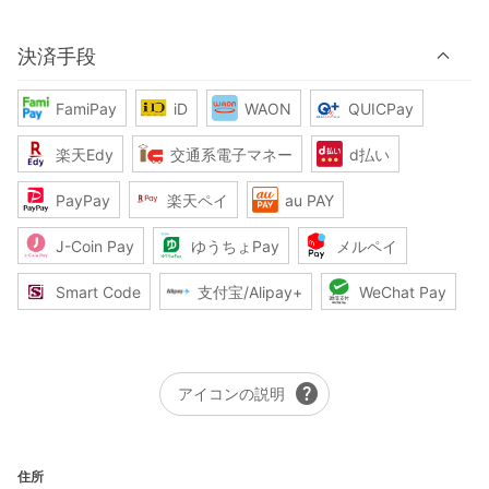
決済手段
FamiPay
iD
WAON
QUICPay
楽天Edy
交通系電子マネー
d払い
PayPay
楽天ペイ
au PAY
J-Coin Pay
ゆうちょPay
メルペイ
Smart Code
支付宝/Alipay+
WeChat Pay
help
アイコンの説明
住所