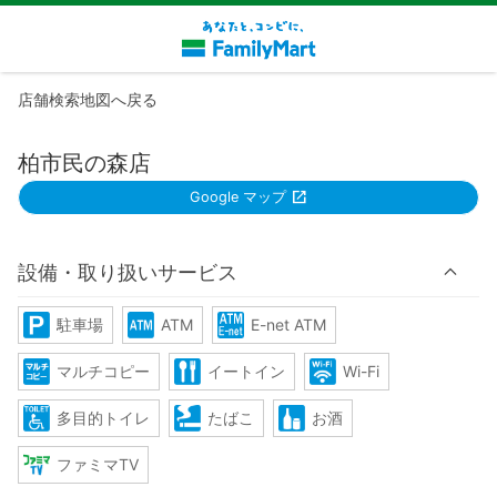
店舗検索地図へ戻る
柏市民の森店
Google マップ
設備・取り扱いサービス
駐車場
ATM
E-net ATM
マルチコピー
イートイン
Wi-Fi
多目的トイレ
たばこ
お酒
ファミマTV