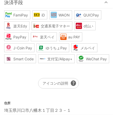
決済手段
FamiPay
iD
WAON
QUICPay
楽天Edy
交通系電子マネー
d払い
PayPay
楽天ペイ
au PAY
J-Coin Pay
ゆうちょPay
メルペイ
Smart Code
支付宝/Alipay+
WeChat Pay
help
アイコンの説明
住所
埼玉県川口市八幡木１丁目２３－１