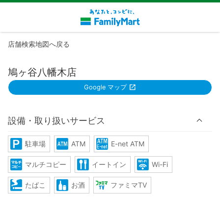
店舗検索地図へ戻る
鳩ヶ谷八幡木店
Google マップ
設備・取り扱いサービス
駐車場
ATM
E-net ATM
マルチコピー
イートイン
Wi-Fi
たばこ
お酒
ファミマTV