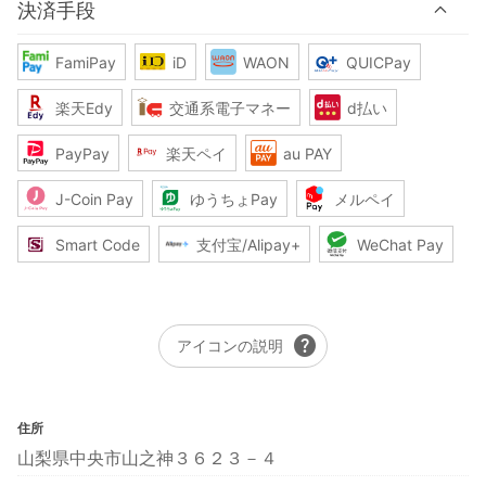
決済手段
FamiPay
iD
WAON
QUICPay
楽天Edy
交通系電子マネー
d払い
PayPay
楽天ペイ
au PAY
J-Coin Pay
ゆうちょPay
メルペイ
Smart Code
支付宝/Alipay+
WeChat Pay
help
アイコンの説明
住所
山梨県中央市山之神３６２３－４