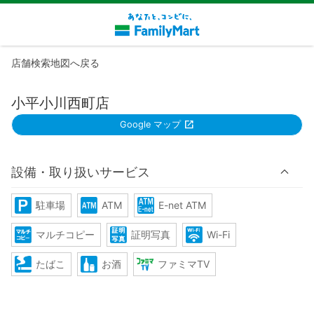
店舗検索地図へ戻る
小平小川西町店
Google マップ
設備・取り扱いサービス
駐車場
ATM
E-net ATM
マルチコピー
証明写真
Wi-Fi
たばこ
お酒
ファミマTV