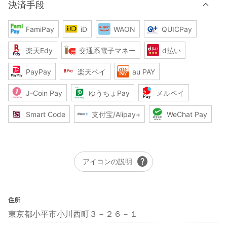
決済手段
FamiPay
iD
WAON
QUICPay
楽天Edy
交通系電子マネー
d払い
PayPay
楽天ペイ
au PAY
J-Coin Pay
ゆうちょPay
メルペイ
Smart Code
支付宝/Alipay+
WeChat Pay
help
アイコンの説明
住所
東京都小平市小川西町３－２６－１