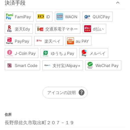
決済手段
FamiPay
iD
WAON
QUICPay
楽天Edy
交通系電子マネー
d払い
PayPay
楽天ペイ
au PAY
J-Coin Pay
ゆうちょPay
メルペイ
Smart Code
支付宝/Alipay+
WeChat Pay
help
アイコンの説明
住所
長野県佐久市取出町２０７－１９