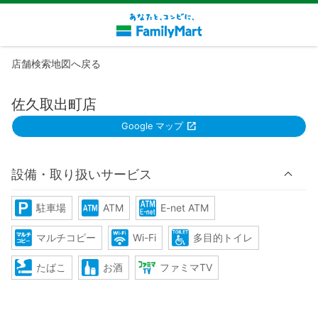
店舗検索地図へ戻る
佐久取出町店
Google マップ
設備・取り扱いサービス
駐車場
ATM
E-net ATM
マルチコピー
Wi-Fi
多目的トイレ
たばこ
お酒
ファミマTV