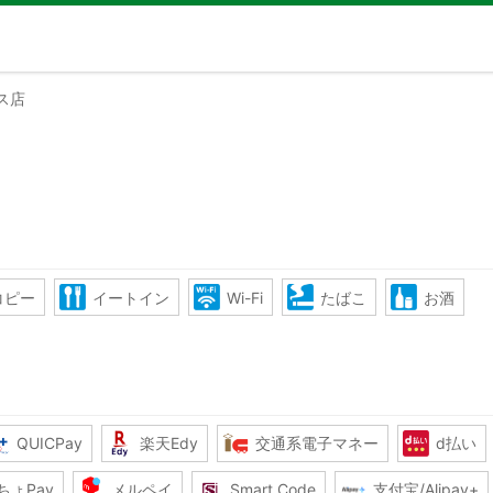
ス店
コピー
イートイン
Wi-Fi
たばこ
お酒
QUICPay
楽天Edy
交通系電子マネー
d払い
ちょPay
メルペイ
Smart Code
支付宝/Alipay+