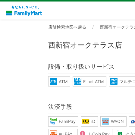
店舗検索地図へ戻る
西新宿オークテラ
西新宿オークテラス店
設備・取り扱いサービス
ATM
E-net ATM
マルチ
決済手段
FamiPay
iD
WAON
au PAY
J-Coin Pay
ゆう