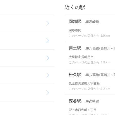
近くの駅
岡部駅
JR高崎線
深谷市岡
このページの店舗から 2.9 km
用土駅
JR八高線(高麗川～
大里郡寄居町用土
このページの店舗から 3.9 km
松久駅
JR八高線(高麗川～
児玉郡美里町大字甘粕
このページの店舗から 4.2 km
深谷駅
JR高崎線
深谷市西島町１丁目