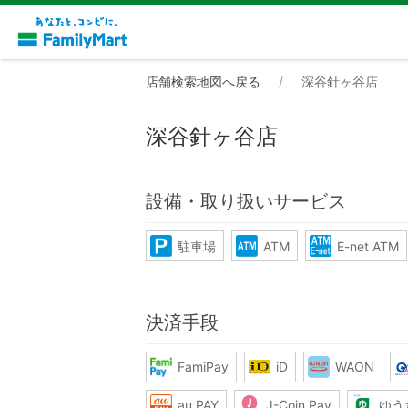
店舗検索地図へ戻る
深谷針ヶ谷店
深谷針ヶ谷店
設備・取り扱いサービス
駐車場
ATM
E-net ATM
決済手段
FamiPay
iD
WAON
au PAY
J-Coin Pay
ゆう