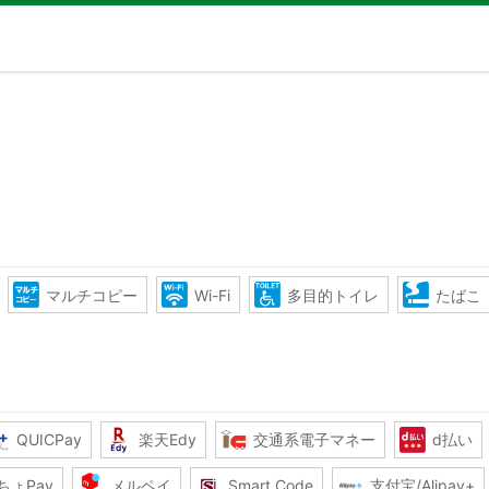
マルチコピー
Wi-Fi
多目的トイレ
たばこ
QUICPay
楽天Edy
交通系電子マネー
d払い
ちょPay
メルペイ
Smart Code
支付宝/Alipay+