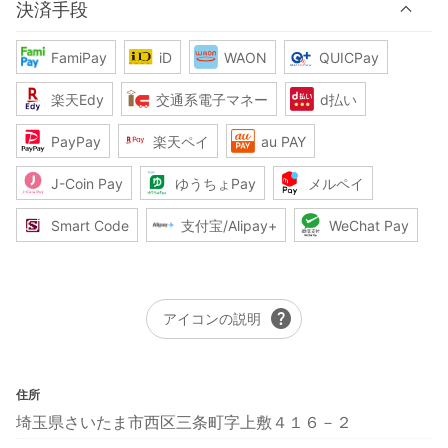
決済手段
FamiPay
iD
WAON
QUICPay
楽天Edy
交通系電子マネー
d払い
PayPay
楽天ペイ
au PAY
J-Coin Pay
ゆうちょPay
メルペイ
Smart Code
支付宝/Alipay+
WeChat Pay
help
アイコンの説明
住所
埼玉県さいたま市西区三条町字上敷４１６－２